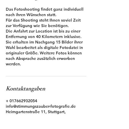
Das Fotoshooting findet ganz individuell
nach ihren Wünschen statt.
Für das Shooting steht Ihnen soviel Zeit
zur Verfügung wie Sie benötigen.
Die Anfahrt zur Location ist bis zu einer
Entfernung von 40 Kilometern inklusive.
Sie erhalten im Nachgang 15 Bilder ihrer
Wahl bearbeitet als digitale Fotodatei in
originaler Größe. Weitere Fotos können
nach Absprache zusätzlich erworben
werden.
Kontaktangaben
+ 017662932054
info@stimmungszauber-fotografie.de
Heimgartenstraße 11, Stuttgart,
Deutschland