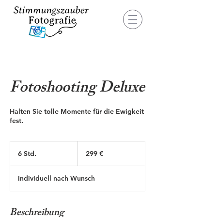
Fotoshooting Deluxe
Halten Sie tolle Momente für die Ewigkeit
fest.
299
Euro
6 Std.
6
299 €
S
t
individuell nach Wunsch
d
.
Beschreibung