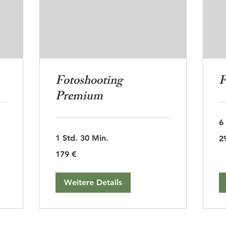
Fotoshooting
F
Premium
6
29
1 Std. 30 Min.
2
Eu
179
179 €
Euro
Weitere Details