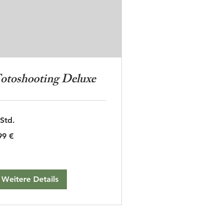
otoshooting Deluxe
 Std.
9
99 €
ro
Weitere Details